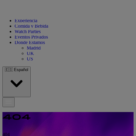
Experiencia
Comida y Bebida
Watch Parties
Eventos Privados
Donde Estamos
Madrid
UK
US
🇪🇸
Español
404
404
404