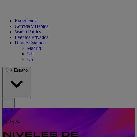
Experiencia
Comida y Bebida
Watch Parties
Eventos Privados
Donde Estamos
Madrid
UK
US
🇪🇸
Español
Guías
-
15/03/24
NIVELES DE