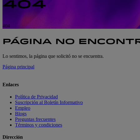
404
404
404
PÁGINA NO ENCONT
Lo sentimos, la página que solicitó no se encuentra.
Página principal
Enlaces
Política de Privacidad
Suscripción al Boletín Informativo
Empleo
Blogs
Preguntas frecuentes
Términos y condiciones
Dirección