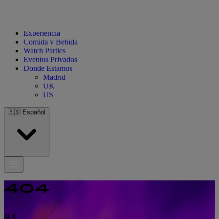
Experiencia
Comida y Bebida
Watch Parties
Eventos Privados
Donde Estamos
Madrid
UK
US
🇪🇸
Español
404
404
404