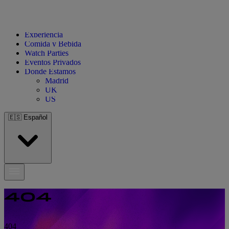
Experiencia
Comida y Bebida
Watch Parties
Eventos Privados
Donde Estamos
Madrid
UK
US
🇪🇸
Español
404
404
404