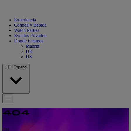
Experiencia
Comida y Bebida
Watch Parties
Eventos Privados
Donde Estamos
Madrid
UK
US
🇪🇸
Español
404
404
404