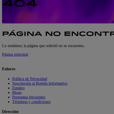
404
404
404
PÁGINA NO ENCONT
Lo sentimos, la página que solicitó no se encuentra.
Página principal
Enlaces
Política de Privacidad
Suscripción al Boletín Informativo
Empleo
Blogs
Preguntas frecuentes
Términos y condiciones
Dirección