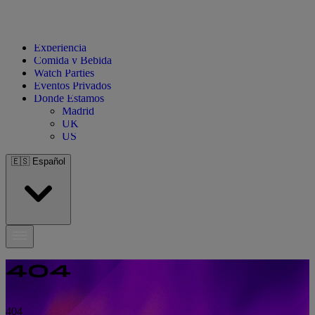
Experiencia
Comida y Bebida
Watch Parties
Eventos Privados
Donde Estamos
Madrid
UK
US
🇪🇸
Español
404
404
404