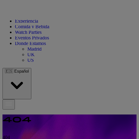
Experiencia
Comida y Bebida
Watch Parties
Eventos Privados
Donde Estamos
Madrid
UK
US
🇪🇸
Español
404
404
404